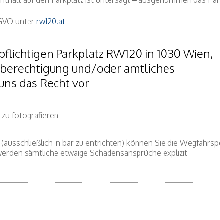
nthalt auf den Parkplatz ist untersagt – ausgenommen das Pa
SGVO unter
rw120.at
flichtigen Parkplatz RW120 in 1030 Wien,
kberechtigung und/oder amtliches
uns das Recht vor
 zu fotografieren
(ausschließlich in bar zu entrichten) können Sie die Wegfahrsp
erden sämtliche etwaige Schadensansprüche explizit