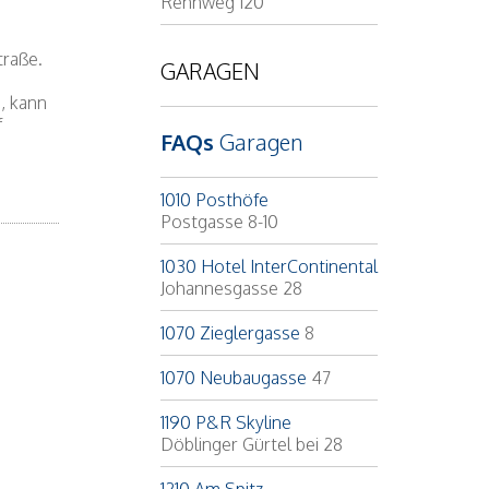
Rennweg 120
traße.
GARAGEN
, kann
f
FAQs
Garagen
1010 Posthöfe
Postgasse 8-10
1030 Hotel InterContinental
Johannesgasse 28
1070 Zieglergasse
8
1070 Neubaugasse
47
1190 P&R Skyline
Döblinger Gürtel bei 28